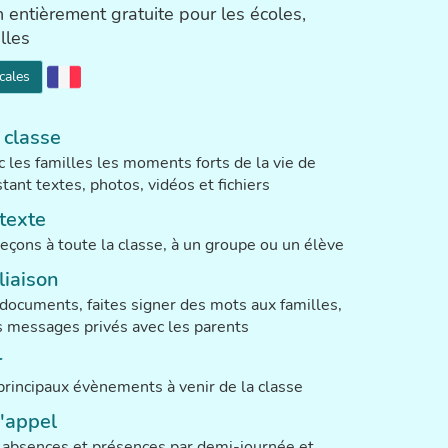
n entièrement gratuite pour les écoles,
lles
ocales
 classe
 les familles les moments forts de la vie de
tant textes, photos, vidéos et fichiers
texte
eçons à toute la classe, à un groupe ou un élève
liaison
 documents, faites signer des mots aux familles,
 messages privés avec les parents
r
principaux évènements à venir de la classe
d'appel
s absences et présences par demi-journée et