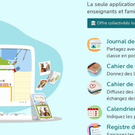
La seule applicatio
enseignants et fami
Offre collectivités l
Journal de
Partagez avec
classe en pos
Cahier de 
Donnez des l
Cahier de 
Diffusez des
échangez des
Calendrie
Indiquez les 
Registre 
Saisissez le