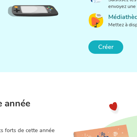
envoyez une 
Médiathè
Mettez à disp
Créer
re année
s forts de cette année