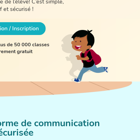
 de l’élève! C’est simple,
if et sécurisé !
on / Inscription
plus de 50 000 classes
rement gratuit
orme de communication
écurisée